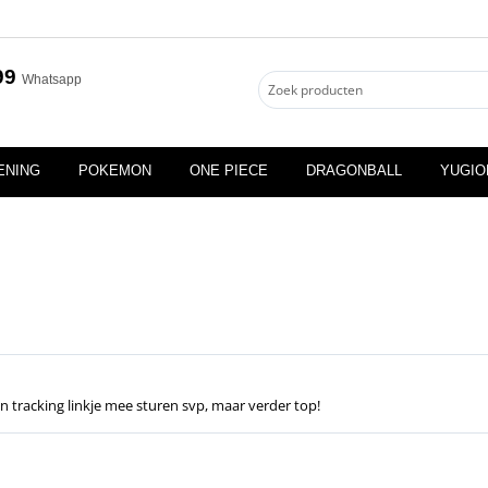
99
Whatsapp
ENING
POKEMON
ONE PIECE
DRAGONBALL
YUGIO
en tracking linkje mee sturen svp, maar verder top!